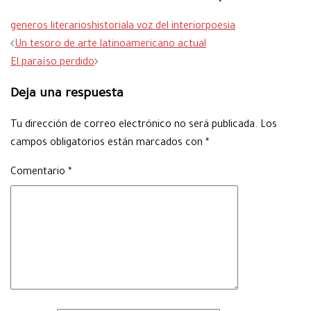
generos literarios
historia
la voz del interior
poesia
Navegación
Un tesoro de arte latinoamericano actual
de
El paraíso perdido
entradas
Deja una respuesta
Tu dirección de correo electrónico no será publicada.
Los
campos obligatorios están marcados con
*
Comentario
*