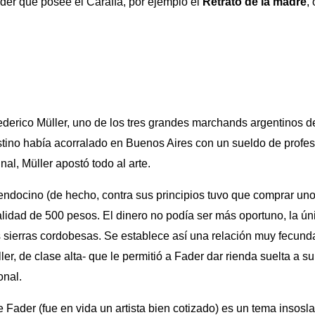
der que posee el Caraffa, por ejemplo el
Retrato de la madre
, 
 Federico Müller, uno de los tres grandes marchands argentinos d
stino había acorralado en Buenos Aires con un sueldo de profe
al, Müller apostó todo al arte.
ndocino (de hecho, contra sus principios tuvo que comprar un
alidad de 500 pesos. El dinero no podía ser más oportuno, la ún
s sierras cordobesas. Se establece así una relación muy fecun
r, de clase alta- que le permitió a Fader dar rienda suelta a su
onal.
 Fader (fue en vida un artista bien cotizado) es un tema insosl