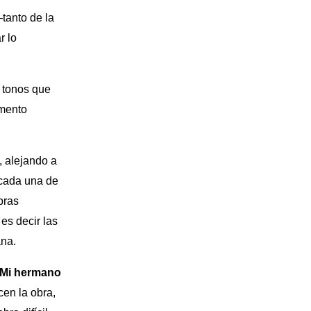
tanto de la
r lo
n tonos que
emento
), alejando a
e cada una de
bras
, es decir las
ana.
Mi hermano
en la obra,