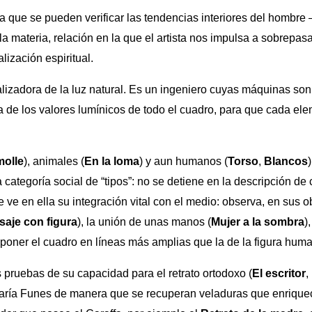
a que se pueden verificar las tendencias interiores del hombre –
a materia, relación en la que el artista nos impulsa a sobrepasa
lización espiritual.
talizadora de la luz natural. Es un ingeniero cuyas máquinas so
 de los valores lumínicos de todo el cuadro, para que cada el
molle
), animales (
En la loma
) y aun humanos (
Torso
,
Blancos
la categoría social de “tipos”: no se detiene en la descripción d
 ve en ella su integración vital con el medio: observa, en sus o
saje con figura
), la unión de unas manos (
Mujer a la sombra
)
mponer el cuadro en líneas más amplias que la de la figura hum
pruebas de su capacidad para el retrato ortodoxo (
El escritor
,
María Funes de manera que se recuperan veladuras que enriquec