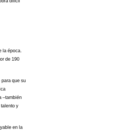
obra difícil
e la época.
sor de 190
o para que su
ica
da –también
 talento y
ayable en la