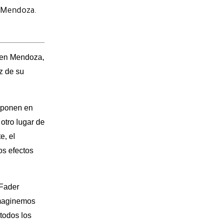
e Mendoza.
d en Mendoza,
z de su
e ponen en
otro lugar de
e, el
os efectos
 Fader
 imaginemos
todos los