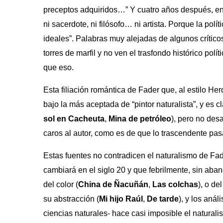
preceptos adquiridos…” Y cuatro años después, en 
ni sacerdote, ni filósofo… ni artista. Porque la pol
ideales”. Palabras muy alejadas de algunos crític
torres de marfil y no ven el trasfondo histórico po
que eso.
Esta filiación romántica de Fader que, al estilo Her
bajo la más aceptada de “pintor naturalista”, y es 
sol en Cacheuta
,
Mina de petróleo
), pero no des
caros al autor, como es de que lo trascendente pasa 
Estas fuentes no contradicen el naturalismo de Fade
cambiará en el siglo 20 y que febrilmente, sin aban
del color (
China de Ñacuñán
,
Las colchas
), o de
su abstracción (
Mi hijo Raúl
,
De tarde
), y los aná
ciencias naturales- hace casi imposible el naturalis