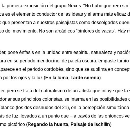
la primera exposición del grupo Nexus: “No hubo guerrero sin i
ítica es el elemento conductor de las ideas y el arma más eficaz d
os que presentan a nuestros paisajistas como descolgados quer
lítico del movimiento. No son arcádicos “pintores de vacas”. Ha
der, pone énfasis en la unidad entre espíritu, naturaleza y naci
clara en su período mendocino, de paleta oscura, empaste turbio 
aparece en el período cordobés, sino que se sublima en conce
por los ojos y la luz (
En la loma
,
Tarde serena
).
r, pero se trata del naturalismo de un artista que intuye que la 
donar sus principios coloristas, se interna en las posibilidades 
l blanco (los dos desnudos del 21), en la percepción simultánea 
lisis de luz llevados a un punto que – a través de las entonces 
mo pictórico (
Regando la huerta
,
Paisaje de Ischilín
).