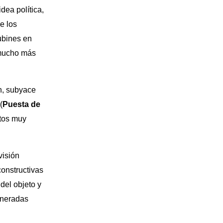
dea política,
e los
ubines en
y mucho más
ón, subyace
(
Puesta de
ptos muy
visión
constructivas
del objeto y
veneradas