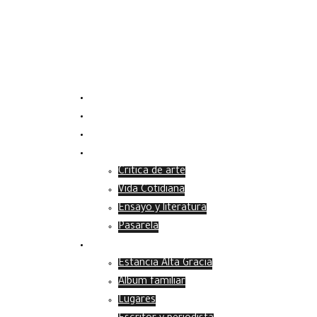
Inicio
Proyecto
Biografia
Archivo
Critica de arte
Vida Cotidiana
Ensayo y literatura
Pasarela
Fotogalería
Estancia Alta Gracia
Álbum familiar
Lugares