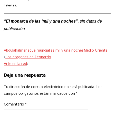
Televisa.
“El monarca de las ‘mil y una noches”
, sin datos de
publicación
Abdulah
almanaque mundial
las mil y una noches
Medio Oriente
Navegación
Los dragones de Leonardo
de
Arte en la red
entradas
Deja una respuesta
Tu dirección de correo electrónico no será publicada.
Los
campos obligatorios están marcados con
*
Comentario
*